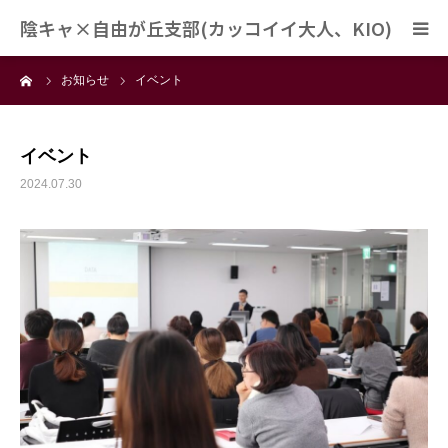
陰キャ×自由が丘支部(カッコイイ大人、KIO)
ーム
お知らせ
イベント
陰キャ×自由が丘支部とは？
運営スタッフ
イベント
2024.07.30
開催スケジュール
ブログ