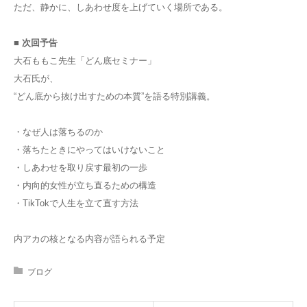
ただ、静かに、しあわせ度を上げていく場所である。
■ 次回予告
大石ももこ先生「どん底セミナー」
大石氏が、
“どん底から抜け出すための本質”を語る特別講義。
・なぜ人は落ちるのか
・落ちたときにやってはいけないこと
・しあわせを取り戻す最初の一歩
・内向的女性が立ち直るための構造
・TikTokで人生を立て直す方法
内アカの核となる内容が語られる予定
ブログ