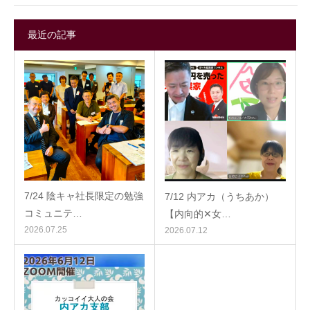
最近の記事
7/24 陰キャ社長限定の勉強
7/12 内アカ（うちあか）
コミュニテ…
【内向的✕女…
2026.07.25
2026.07.12