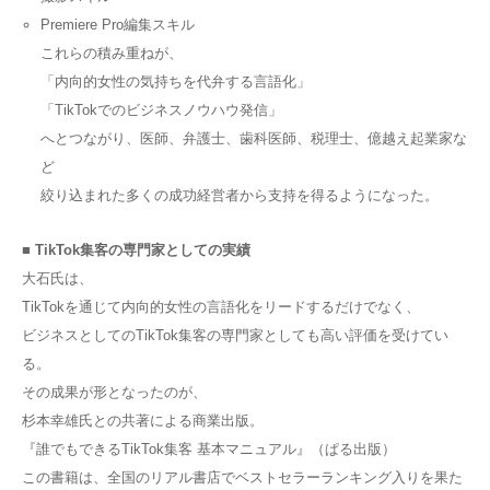
Premiere Pro編集スキル
これらの積み重ねが、
「内向的女性の気持ちを代弁する言語化」
「TikTokでのビジネスノウハウ発信」
へとつながり、医師、弁護士、歯科医師、税理士、億越え起業家な
ど
絞り込まれた多くの成功経営者から支持を得るようになった。
■ TikTok集客の専門家としての実績
大石氏は、
TikTokを通じて内向的女性の言語化をリードするだけでなく、
ビジネスとしてのTikTok集客の専門家としても高い評価を受けてい
る。
その成果が形となったのが、
杉本幸雄氏との共著による商業出版。
『誰でもできるTikTok集客 基本マニュアル』（ぱる出版）
この書籍は、全国のリアル書店でベストセラーランキング入りを果た