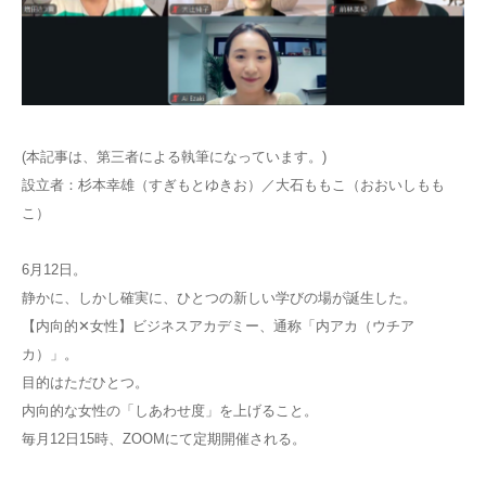
(本記事は、第三者による執筆になっています。)
設立者：杉本幸雄（すぎもとゆきお）／大石ももこ（おおいしもも
こ）
6月12日。
静かに、しかし確実に、ひとつの新しい学びの場が誕生した。
【内向的✕女性】ビジネスアカデミー、通称「内アカ（ウチア
カ）」。
目的はただひとつ。
内向的な女性の「しあわせ度」を上げること。
毎月12日15時、ZOOMにて定期開催される。