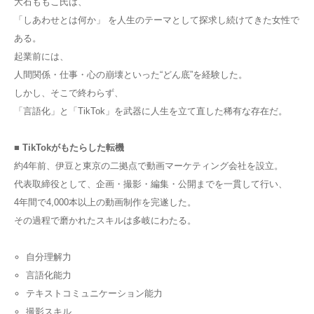
大石ももこ氏は、
「しあわせとは何か」 を人生のテーマとして探求し続けてきた女性で
ある。
起業前には、
人間関係・仕事・心の崩壊といった“どん底”を経験した。
しかし、そこで終わらず、
「言語化」と「TikTok」を武器に人生を立て直した稀有な存在だ。
■ TikTokがもたらした転機
約4年前、伊豆と東京の二拠点で動画マーケティング会社を設立。
代表取締役として、企画・撮影・編集・公開までを一貫して行い、
4年間で4,000本以上の動画制作を完遂した。
その過程で磨かれたスキルは多岐にわたる。
自分理解力
言語化能力
テキストコミュニケーション能力
撮影スキル