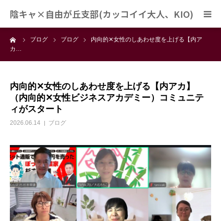
陰キャ×自由が丘支部(カッコイイ大人、KIO)
ーム
ブログ
ブログ
内向的✕女性のしあわせ度を上げる【内ア
陰キャ×自由が丘支部とは？
カ…
運営スタッフ
内向的✕女性のしあわせ度を上げる【内アカ】
（内向的✕女性ビジネスアカデミー）コミュニテ
開催スケジュール
ィがスタート
2026.06.14
ブログ
ブログ