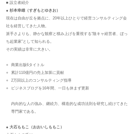
■ 設立者紹介
● 杉本幸雄（すぎもとゆきお）
現在は自由が丘を拠点に、20年以上ひとりで経営コンサルティング会
社を経営してきた人物。
派手さよりも、静かな観察と積み上げを重視する“陰キャ経営者、ぼっ
ち起業家”として知られる。
その実績は非常に大きい。
商業出版6タイトル
累計110億円の売上加算に貢献
2万回以上のコンサルティング指導
ビジネスブログを16年間、一日も休まず更新
内向的な人の強み、継続力、構造的な成功法則を研究し続けてきた
専門家である。
● 大石ももこ（おおいしももこ）