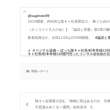
@sugimoto99
10/24開催、内向的な陰キャ社長限定の、 稼ぐた
（カッコイイ大人の会）】 『論語と算盤』第2章の
集客経路ほか。次回11/24はZOOM開催。
#論語と
♬ オリジナル楽曲 – ぼっち陰キャ社長/杉本幸雄11
キャ社長/杉本幸雄110億円売ったコンサル@自由が
開催レポート
陰キャ起業家が読む『植物に死はあるのか 生
不思議をめぐる一週間』稲垣栄洋、S…