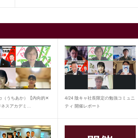
内アカ（うちあか）【内向的✕
4/24 陰キャ社長限定の勉強コミュニ
ジネスアカデミ…
ティ 開催レポート