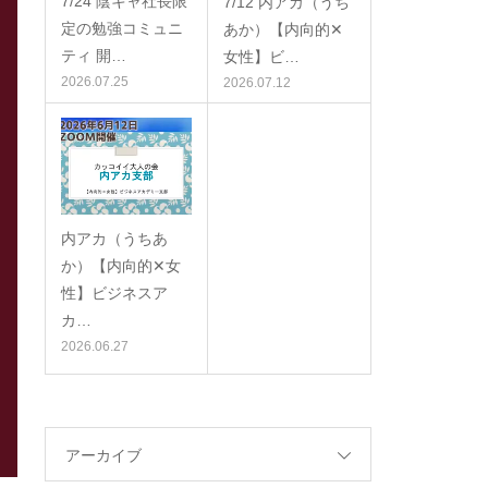
7/24 陰キャ社長限
7/12 内アカ（うち
定の勉強コミュニ
あか）【内向的✕
ティ 開…
女性】ビ…
2026.07.25
2026.07.12
内アカ（うちあ
か）【内向的✕女
性】ビジネスア
カ…
2026.06.27
アーカイブ