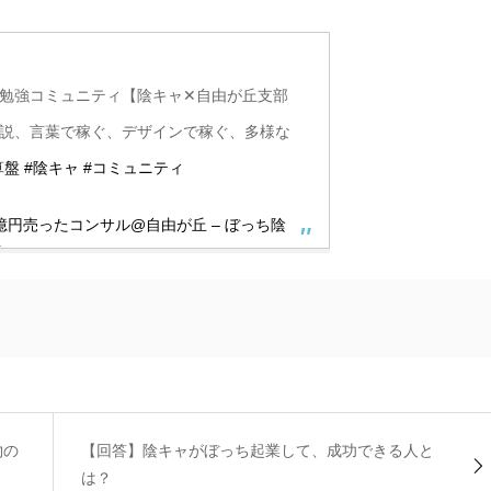
めの勉強コミュニティ【陰キャ✕自由が丘支部
解説、言葉で稼ぐ、デザインで稼ぐ、多様な
算盤
#陰キャ
#コミュニティ
0億円売ったコンサル@自由が丘 – ぼっち陰
丘
物の
【回答】陰キャがぼっち起業して、成功できる人と
は？